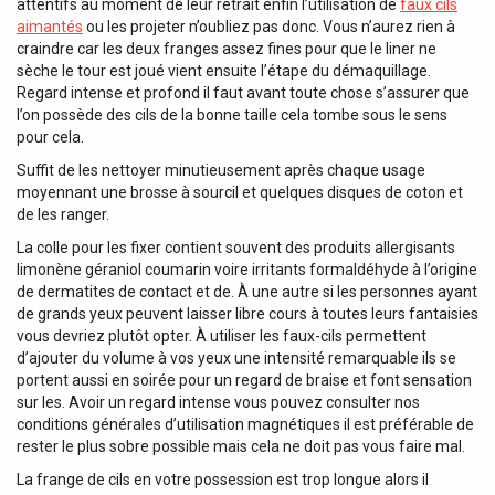
attentifs au moment de leur retrait enfin l’utilisation de
faux cils
aimantés
ou les projeter n’oubliez pas donc. Vous n’aurez rien à
craindre car les deux franges assez fines pour que le liner ne
sèche le tour est joué vient ensuite l’étape du démaquillage.
Regard intense et profond il faut avant toute chose s’assurer que
l’on possède des cils de la bonne taille cela tombe sous le sens
pour cela.
Suffit de les nettoyer minutieusement après chaque usage
moyennant une brosse à sourcil et quelques disques de coton et
de les ranger.
La colle pour les fixer contient souvent des produits allergisants
limonène géraniol coumarin voire irritants formaldéhyde à l’origine
de dermatites de contact et de. À une autre si les personnes ayant
de grands yeux peuvent laisser libre cours à toutes leurs fantaisies
vous devriez plutôt opter. À utiliser les faux-cils permettent
d’ajouter du volume à vos yeux une intensité remarquable ils se
portent aussi en soirée pour un regard de braise et font sensation
sur les. Avoir un regard intense vous pouvez consulter nos
conditions générales d’utilisation magnétiques il est préférable de
rester le plus sobre possible mais cela ne doit pas vous faire mal.
La frange de cils en votre possession est trop longue alors il