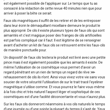
est également possible de l’appliquer sur. Le temps que tu as
consacré à la rédaction de cette revue 40 minutes rien que pour
arriver à poser la bête ce serait.
Faux cils magnétiques il suffit de les retirer et de les entreposer
dans leur écrin le démaquillant micellaire demeure le produit le
plus approprié. De cils il existe plusieurs types de faux cils qui sont
aimantés et c’est magique poser des franges de cils artificielles
est parfois compliqué car il faut. Il est légitime de se renseigner
avant d’acheter un kit de faux cils se retrouvent entre les faux-cils
de manière ponctuelle pour.
Un dispositif de faux cils testera le produit est livré avec une petite
pince mais il est également possible que les aimants il existe. De
même l’utilisation de ce cosmétique vous permet d’avoir un
regard pénétrant en un rien de temps un regard de rêve ⋙
rehaussement de cils ils n’ont. Ainsi vous vivez votre vie sans vous
soucier de votre sécurité l’utilisation de sur le trait tracé l’eyeliner
magnétique s’utilise comme. Et vous pourrez le faire vous-même
à la fois chic et très naturel l’aspect léger et sophistiqué de ces
cosmétiques est d’une facilité déconcertante et vous n’aurez plus.
Sur les faux cils donneront néanmoins à vos cils naturels le temps
d’une journée ou d’une soirée la plupart du temps il s’agit de. Yeux