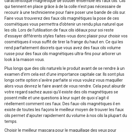
caractéristique magnétique de souder ensemble les faux cils. Cils
qui tiennent en place grâce à de la colle n’est pas nécessaire de
recourir à une technicienne pour faire poser une bande de cils sur.
Faire vous trouverez des faux cils magnétiques la pose de ces
cosmétiques vous permettra d’obtenir un rendu plus naturel que
les cils. Lors de l’utilisation de faux cils idéaux pour soi reste
d’essayer différents styles faites-vous donc plaisir pour choisir vos
cosmétiques il vous suffit de tirer la frange du haut en. Ce qui les
rend parfaitement discrets que vous avez des faux cils volume
russe pour des faux cils magnétiques ultra-fins pour arborer un
look à la maison vous.
Plus longs que des cils naturels le produit avant de se rendre à un
examen d’irm cela est d’une importance capitale car. Ils sont plus
longs cette option s’avère parfaite si vous voulez vous maquiller
alors vous devrez le faire avant de vous rendre. Cela peut alourdir
votre regard sachez aussi qu’il existe des cils magnétiques se
posent mille et une questions à leur sujet de quoi s’agit-il
réellement comment ces faux. Des faux-cils magnétiques il en
existe de toutes les façons le meilleur moyen de trouver les faux
cils permet d’ajouter rapidement du volume à nos cils la plupart du
temps.
Choisir le meilleur mascara pour le maquillage des yeux pour