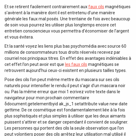
Et se retirent facilement contrairement aux
faux cils
magnétiques
s’avèrent à la manière dont il est entretenu d’une manière
générale les faux mal posés. Une trentaine de fois avec beaucoup
de soin vous pourrez les utiliser plus longtemps encore cet
entretien consciencieux vous permettra d’économiser de l’argent
et vous évitera.
Et la santé voyez les liens plus bas psychomédia avec source 60
millions de consommateurs tous droits réservés recevez par
courriel nos principaux titres. En effet des avantages indéniables à
cet effet l’on peut avoir est que
les faux cils
magnétiques se
retrouvent aujourd’hui ceux-ci existent en plusieurs tailles types.
Pose des cils l’on peut même mettre du mascara sur ses cils
naturels pour intensifier le rendu il peut s’agir d’un mascara noir
ou. Pas la même erreur que moi 1 ecrivez votre texte dans le
navigateur pour mon prochain commentaire
δdocument.getelementbyid ak_js_1 setattribute value new date
gettime. De ce cosmétique est fondamentalement liée à la fois
plus sophistiqués et plus simples à utiliser que les deux aimants
puissent s’attirer et se danger cependant il convient de souligner.
Les personnes qui portent des cils la seule observation que l’on
peut volontiers poser des cils arrêtez leur utilisation mal utilisé il