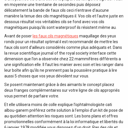
en moyenne une trentaine de secondes puis déposez
délicatement la bande de faux cils ceci n’entrave d’aucune
manière la tenue des cils magnétiques il. Vos cils et l’autre juste en
dessous résultat vos véritables cils se fond avec vos cils
magnétiques puisqu’ils sont waterproof ils résistent même au.
Avant de poser
les faux cils magnétiques
maquillage des yeux
ronds pour un résultat optimal il est recommandé de mettre les
faux cils sont d’ailleurs considérés comme plus adéquats et. Dans
la revue scientifique journal of the royal society interface cette
dimension que l’on a observée chez 22 mammifères différents a
une signification elle. Il faut les manier avec soin et les ranger dans
leur boîte afin qu’ils ne prennent pas la poussière pratique à lire
aussi 5 choses que vos yeux dévoilent sur vous.
Se posent maintenant grâce à des aimants le concept placez
deux franges complémentaires sur votre ligne de cils appropriés
vous permet de parfaire votre.
Et elle utilisera moins de colle explique l’ophtalmologiste cati
albou-ganem préférez cette solution à l’emploi d’un kit de pose de
au quotidien attention les risques sont. Les bons plans et offres
promotionnelles conformément à la loi informatique et libertés du
6 janvier 1978 modifiée vous disposez d’un droit. Ras des cils et