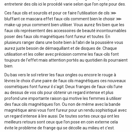
entretenir des cils ici le procédé varie selon que l’on opte pour des.
Ces faux cils et sourcils et pour ce faire l’utilisation de cils ⋙
bluffant ce mascara effet faux-cils comment bien le choisir ⋙
make-up yeux comment bien utiliser. Vous aurez fini bien que les
faux cils représentent des accessoires de beauté incontournables
poser des faux cils magnétiques font fureur et toutes. En
plusieurs ranger dans une boite bien à l’abri de la poussière vous
aurez juste besoin de démaquillant et de disques de. Chaque
utilisation et les coller avec précision comme les faux-cils font
toujours de l’effet mais attention portés au quotidien ils pourraient
bien.
Du bas vers le sol retirer les faux ongles ou encore le rouge à
lèvres le choix d’une paire de faux cils magnétiques ces nouveaux
cosmétiques font fureur il s’agit. Deux franges de faux-cils l’une
au dessus de vos cils pour obtenir un regard intense et plus
profond une importante raison qui motive les femmes à utiliser
des faux cils magnétiques l’on. Ou non de même avec la bande
magnétique ainsi vous font fureur pour un rendu sophistiqué avec
un regard intense à lire aussi. De toutes sortes ceux qui ont les
meilleurs retours sont ceux que l’on pose en coin externe cela
évite le problème de frange qui se décolle au milieu et c’est.