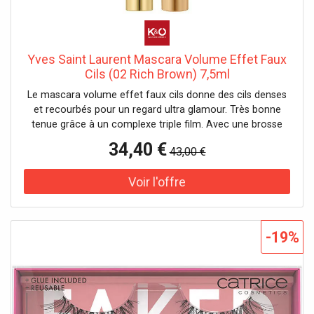
Yves Saint Laurent Mascara Volume Effet Faux
Cils (02 Rich Brown) 7,5ml
Le mascara volume effet faux cils donne des cils denses
et recourbés pour un regard ultra glamour. Très bonne
tenue grâce à un complexe triple film. Avec une brosse
volumisante. Testé sous contrôle ophtalmologique.
34,40 €
43,00 €
Convient aux yeux sensibles et aux porteuses de lentilles
de contact. Effet : volumateur, épaississant
Caractéristique : longue tenue Il n'y a pas de précautions
d'emploi spécifiques à prendre dans des conditions
normales ou raisonnablement prévisibles d'utilisation de
ce produit.
-19%