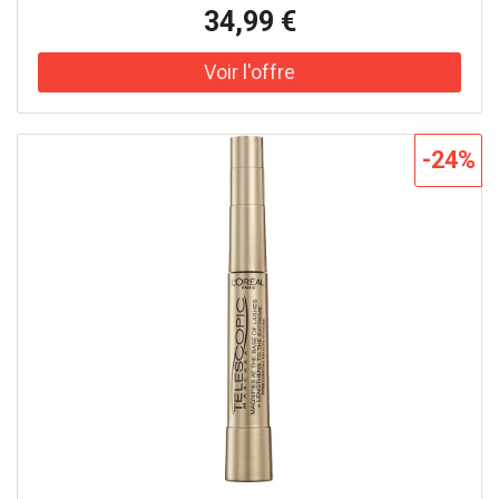
couper le souffle, avec un volume et une courbure
34,99 €
irrésistibles. Sa formule innovante, dotée d'un complexe à
triple film, tient toute la journée sans couler et a été
testée sous contrôle ophtalmologique – elle est donc
idéale pour les yeux sensibles et les porteuses de lentilles
de contact. Grâce à sa brosse spécialement conçue, la
texture onctueuse et d’un noir profond s’applique avec
-24%
précision. Oublie les cils courts et clairsemés et découvre
le pouvoir transformateur des Yves Saint Laurent
mascara pour de magnifiques moments – waterproof et
d’une tenue parfaite par tous les temps et en toute
occasion.