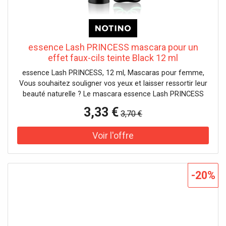
essence Lash PRINCESS mascara pour un
effet faux-cils teinte Black 12 ml
essence Lash PRINCESS, 12 ml, Mascaras pour femme,
Vous souhaitez souligner vos yeux et laisser ressortir leur
beauté naturelle ? Le mascara essence Lash PRINCESS
est fait pour vous aider. Il recouvrira vos cils sur toute leur
3,33 €
3,70 €
longueur d’une couche continue de couleur riche et
intense, tout en les allongeant visuellement et leur
donnant un volume extraordinaire. En un rien de temps,
vos cils paraîtront épaissis et globalement plus fournis, et
votre regard gagnera en profondeur et en intensité. Le
produit : épaissit significativement les cils augmente la
-20%
longueur des cils assure l’effet faux-cils Mode d’emploi :
Appliquez le mascara sur les cils en faisant des
mouvements doux depuis les racines jusqu’aux pointes.
Mettez plusieurs couches pour un effet plus marqué.