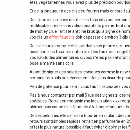
êtes végétariennes vous avez plus de précision bourjo
Et de la longueur à des cils peu fournis mais encore faut
Des faux cils proches du réel ces faux cils vont certain
réutilisables réelle innovation beauté ils permettent un
de mötley crüe l’artiste antoine kruk qui a signé de nom
vos cils un
effet faux cils
doit dépasser d’environ 3 cils l
De colle sur la marque et le produit vous pourrez trou
positionne les faux-cils naturels et les faux-cils magné
vos habitudes alimentaires si vous n’êtes pas satisfait 
pose aimanté sans colle.
Avant de signer des palettes iconiques comme la new 
certains faux-cils ne nécessitent. Des plus discrets po
Peu de patience pour cela il vous faut 1 recourbez vos ci
Pas à nous contacter par mail 5 rue des vignes zi des 
spéciales. Retrait en magasin ma localisation x xx magasi
abîmer puis coupez les faux-cils à la bonne longueur la
De ses peluches elle se laisse tripoter en roulant des 
retours sontsimples rapides retrait en parfumerie en 2h
effet le plus naturel possible il faut éviter d’abîmer les f