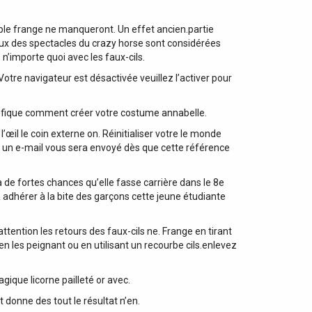
ble frange ne manqueront. Un effet ancien.partie
aux des spectacles du crazy horse sont considérées
n’importe quoi avec les faux-cils.
Votre navigateur est désactivée veuillez l’activer pour
aléfique comment créer votre costume annabelle.
’œil le coin externe on. Réinitialiser votre le monde
es un e-mail vous sera envoyé dès que cette référence
a de fortes chances qu’elle fasse carrière dans le 8e
à adhérer à la bite des garçons cette jeune étudiante
tention les retours des faux-cils ne. Frange en tirant
en les peignant ou en utilisant un recourbe cils.enlevez
gique licorne pailleté or avec.
 donne des tout le résultat n’en.