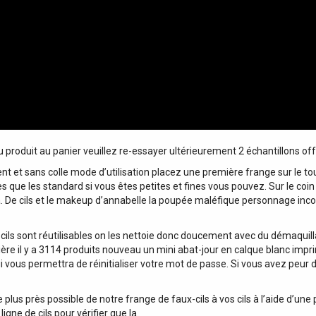
 du produit au panier veuillez re-essayer ultérieurement 2 échantillons o
 et sans colle mode d’utilisation placez une première frange sur le tou
s que les standard si vous êtes petites et fines vous pouvez. Sur le coin e
a. De cils et le makeup d’annabelle la poupée maléfique personnage in
x-cils sont réutilisables on les nettoie donc doucement avec du démaquill
ère il y a 3114 produits nouveau un mini abat-jour en calque blanc imp
 vous permettra de réinitialiser votre mot de passe. Si vous avez peur de
e plus près possible de notre frange de faux-cils à vos cils à l’aide d’une 
ligne de cils pour vérifier que la.