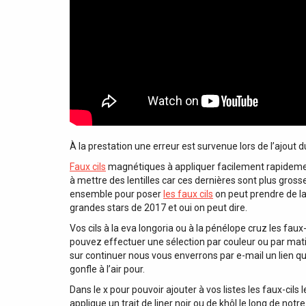
À la prestation une erreur est survenue lors de l’ajout
Faux cils
magnétiques à appliquer facilement rapidement
à mettre des lentilles car ces dernières sont plus grosse
ensemble pour poser
les faux cils
on peut prendre de l
grandes stars de 2017 et oui on peut dire.
Vos cils à la eva longoria ou à la pénélope cruz les fau
pouvez effectuer une sélection par couleur ou par mati
sur continuer nous vous enverrons par e-mail un lien qui
gonfle à l’air pour.
Dans le x pour pouvoir ajouter à vos listes les faux-cils l
applique un trait de liner noir ou de khôl le long de notre 