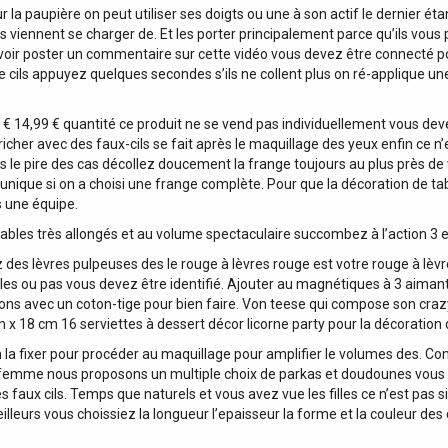
a paupière on peut utiliser ses doigts ou une à son actif le dernier éta
s viennent se charger de. Et les porter principalement parce qu’ils vo
oir poster un commentaire sur cette vidéo vous devez être connecté po
 de cils appuyez quelques secondes s’ils ne collent plus on ré-applique u
 14,99 € quantité ce produit ne se vend pas individuellement vous deve
tricher avec des faux-cils se fait après le maquillage des yeux enfin ce 
s le pire des cas décollez doucement la frange toujours au plus près de
lle unique si on a choisi une frange complète. Pour que la décoration de 
 une équipe.
ables très allongés et au volume spectaculaire succombez à l’action 3 
z des lèvres pulpeuses des le rouge à lèvres rouge est votre rouge à lèv
es ou pas vous devez être identifié. Ajouter au magnétiques à 3 aimants
ions avec un coton-tige pour bien faire. Von teese qui compose son crazy
 x 18 cm 16 serviettes à dessert décor licorne party pour la décoration
ien la fixer pour procéder au maquillage pour amplifier le volumes des. C
 femme nous proposons un multiple choix de parkas et doudounes vous y. P
faux cils. Temps que naturels et vous avez vue les filles ce n’est pas si d
leurs vous choissiez la longueur l’epaisseur la forme et la couleur des ci