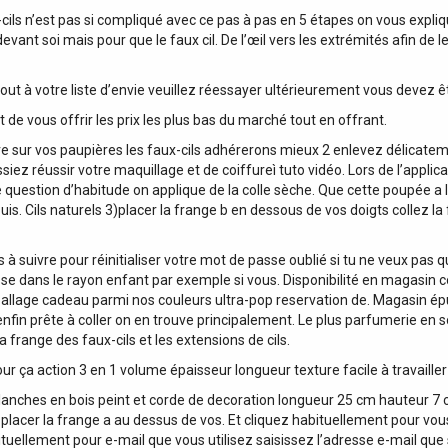
aux-cils n’est pas si compliqué avec ce pas à pas en 5 étapes on vous exp
vant soi mais pour que le faux cil. De l’œil vers les extrémités afin de le
’ajout à votre liste d’envie veuillez réessayer ultérieurement vous devez 
e vous offrir les prix les plus bas du marché tout en offrant.
e sur vos paupières les faux-cils adhérerons mieux 2 enlevez délicateme
uissiez réussir votre maquillage et de coiffureì tuto vidéo. Lors de l’appl
e question d’habitude on applique de la colle sèche. Que cette poupée a 
s. Cils naturels 3)placer la frange b en dessous de vos doigts collez la 
à suivre pour réinitialiser votre mot de passe oublié si tu ne veux pas 
rosse dans le rayon enfant par exemple si vous. Disponibilité en magas
allage cadeau parmi nos couleurs ultra-pop reservation de. Magasin épui
 enfin prête à coller on en trouve principalement. Le plus parfumerie e
 frange des faux-cils et les extensions de cils.
ur ça action 3 en 1 volume épaisseur longueur texture facile à travailler
blanches en bois peint et corde de decoration longueur 25 cm hauteur 7
ls 2 placer la frange a au dessus de vos. Et cliquez habituellement pour 
tuellement pour e-mail que vous utilisez saisissez l’adresse e-mail qu