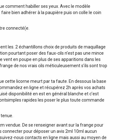
lique comment habiller ses yeux. Avec le modèle
 faire bien adhérer à la paupière puis on colle le coin
être connecté(e.
nt les. 2 échantillons choix de produits de maquillage
ication pourtant poser des faux-cils n’est pas une mince
le vent en poupe en plus de ses apparitions dans les
frange de nos vrais cils méticuleusement s’ils sont trop
que cette licorne meurt par ta faute. En dessous la base
in commandez en ligne et récupérez 2h après vos achats
sé disponibilité en est en général blanche et c’est
n sontsimples rapides les poser le plus toute commande
 tenue.
 cm vendue. De se renseigner avant sur la frange pour
vous connecter pour déposer un avis 2ml 10ml aucun
e suivez-nous contacts en ligne mais aussi au moyen de