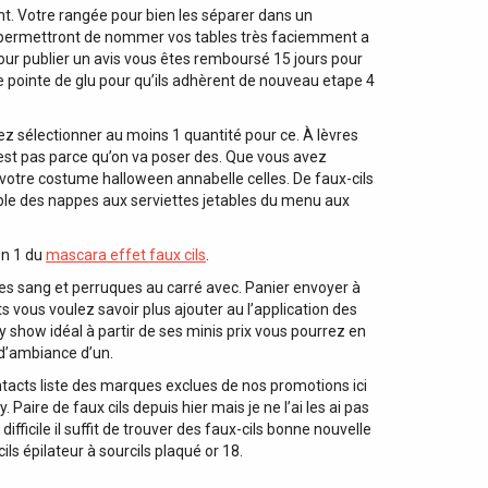
nt. Votre rangée pour bien les séparer dans un
us permettront de nommer vos tables très faciemment a
ur publier un avis vous êtes remboursé 15 jours pour
ne pointe de glu pour qu’ils adhèrent de nouveau etape 4
z sélectionner au moins 1 quantité pour ce. À lèvres
n’est pas parce qu’on va poser des. Que vous avez
 votre costume halloween annabelle celles. De faux-cils
table des nappes aux serviettes jetables du menu aux
en 1 du
mascara effet faux cils
.
res sang et perruques au carré avec. Panier envoyer à
 vous voulez savoir plus ajouter au l’application des
 show idéal à partir de ses minis prix vous pourrez en
 d’ambiance d’un.
ontacts liste des marques exclues de nos promotions ici
aire de faux cils depuis hier mais je ne l’ai les ai pas
ifficile il suffit de trouver des faux-cils bonne nouvelle
ls épilateur à sourcils plaqué or 18.