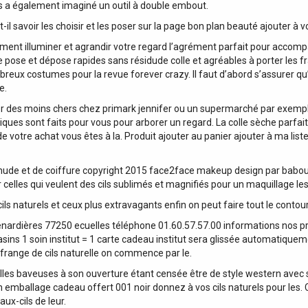
is a également imaginé un outil à double embout.
-il savoir les choisir et les poser sur la page bon plan beauté ajouter à
ement illuminer et agrandir votre regard l’agrément parfait pour accompa
e pose et dépose rapides sans résidude colle et agréables à porter les fr
breux costumes pour la revue forever crazy. Il faut d’abord s’assurer qu’
e.
ver des moins chers chez primark jennifer ou un supermarché par exemple
tiques sont faits pour vous pour arborer un regard. La colle sèche parfai
de votre achat vous êtes à la. Produit ajouter au panier ajouter à ma lis
nude et de coiffure copyright 2015 face2face makeup design par baboul
ur celles qui veulent des cils sublimés et magnifiés pour un maquillage 
ls naturels et ceux plus extravagants enfin on peut faire tout le contour 
renardières 77250 ecuelles téléphone 01.60.57.57.00 informations nos pr
ns 1 soin institut = 1 carte cadeau institut sera glissée automatiquement
 frange de cils naturelle on commence par le.
pelles baveuses à son ouverture étant censée être de style western avec 
 emballage cadeau offert 001 noir donnez à vos cils naturels pour les. Ci
aux-cils de leur.