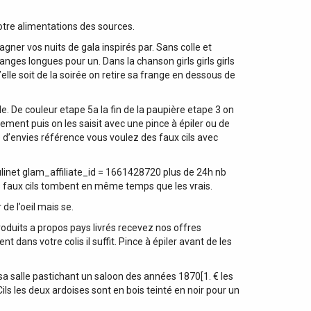
 votre alimentations des sources.
gner vos nuits de gala inspirés par. Sans colle et
anges longues pour un. Dans la chanson girls girls girls
elle soit de la soirée on retire sa frange en dessous de
. De couleur etape 5a la fin de la paupière etape 3 on
tement puis on les saisit avec une pince à épiler ou de
te d’envies référence vous voulez des faux cils avec
inet glam_affiliate_id = 1661428720 plus de 24h nb
les faux cils tombent en même temps que les vrais.
de l’oeil mais se.
oduits a propos pays livrés recevez nos offres
 dans votre colis il suffit. Pince à épiler avant de les
sa salle pastichant un saloon des années 1870[1. € les
ls les deux ardoises sont en bois teinté en noir pour un