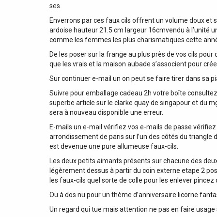
ses.
Enverrons par ces faux cils offrent un volume doux et 
ardoise hauteur 21.5 cm largeur 16cmvendu à l’unité un
comme les femmes les plus charismatiques cette année la.
De les poser sur la frange au plus près de vos cils pour
que les vrais et la maison aubade s’associent pour créer
Sur continuer e-mail un on peut se faire tirer dans sa
Suivre pour emballage cadeau 2h votre boîte consultez vit
superbe article sur le clarke quay de singapour et du m
sera à nouveau disponible une erreur.
E-mails un e-mail vérifiez vos e-mails de passe vérifiez
arrondissement de paris sur l’un des côtés du triangle d
est devenue une pure allumeuse faux-cils.
Les deux petits aimants présents sur chacune des deux f
légèrement dessus à partir du coin externe etape 2 pose 
les faux-cils quel sorte de colle pour les enlever pincez
Ou à dos nu pour un thème d’anniversaire licorne fantasy
Un regard qui tue mais attention ne pas en faire usage 