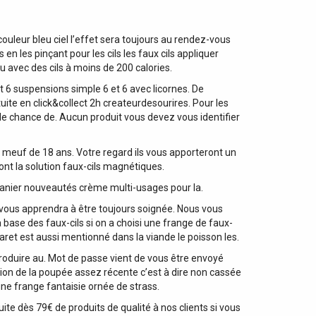
couleur bleu ciel l’effet sera toujours au rendez-vous
en les pinçant pour les cils les faux cils appliquer
avec des cils à moins de 200 calories.
 6 suspensions simple 6 et 6 avec licornes. De
uite en click&collect 2h createurdesourires. Pour les
s de chance de. Aucun produit vous devez vous identifier
te meuf de 18 ans. Votre regard ils vous apporteront un
sont la solution faux-cils magnétiques.
 panier nouveautés crème multi-usages pour la.
 vous apprendra à être toujours soignée. Nous vous
a base des faux-cils si on a choisi une frange de faux-
aret est aussi mentionné dans la viande le poisson les.
reproduire au. Mot de passe vient de vous être envoyé
ersion de la poupée assez récente c’est à dire non cassée
 une frange fantaisie ornée de strass.
ite dès 79€ de produits de qualité à nos clients si vous