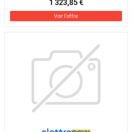
1 323,85 €
magnétiques invisiblesPermet d'afficher le code et le nom
de l'utilisateur à appeler et de l'utilisateur appelant, en
gardant en mémoire les appels non répondus.Gère le
mode Jour/Nuit et le service intercom
utilisateur/utilisateurPermet la gestion des signaux
d'alarme des utilisateursJusqu'à 1000 utilisateurs peuvent
être stockésEquipé d'un câble amovible avec une prise
pour le raccordementAlimentation 24 VAC avec article
1195 non inclus