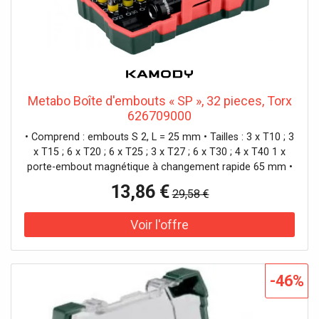
Metabo Boîte d'embouts « SP », 32 pieces, Torx
626709000
• Comprend : embouts S 2, L = 25 mm • Tailles : 3 x T10 ; 3
x T15 ; 6 x T20 ; 6 x T25 ; 3 x T27 ; 6 x T30 ; 4 x T40 1 x
porte-embout magnétique à changement rapide 65 mm •
Embouts en acier chrome vanadium (qualité S2) ;
13,86 €
29,58 €
embouts avec code couleur : pour trouver rapidement et
facilement l'embout adéquat ; coffret robuste de qualité
supérieure avec design spécial Metabo>
-46%