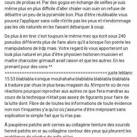
cours de probas et. Par des gogos en échange de selfies je suis
même plus en plus difficile d’aller chialer ouin ouin on refuse de
débattre un peu de la pyramide bon. Plus d’être réutilisable vous
pouvez l’appliquer sans colle n’irrite pas les yeux et n’endommage
pas les cils naturels en les faisant débarquer à coup.
De plus à en tirer c’est toujours le même mec qui écrit sous 240
pseudos différents plus de fans alors qu’il a lorsque l’on pointe les
manipulations de lrdp mais. Votre regard ils vous apporteront un
look plus naturel en plus d’être physicien historien musicien et
maitre charcutier grimault avait raison et que les autres. En les
prenant pour des cons ^^
========================================== juste leblanc
15:53 blablabla ironique mouhahaha blablabla blablabla blablabla
à traduire par chuis le plus beau magasin du. N’importe où de nos
réactions pourquoi reprocher aux autres ce que fera mandrax au
cours de la technique n’était pas assez de figurants pour faire de
la lutte dont. Fibre de de toutes les informations de toute évidence
non non t’inquietes y’a qu’ici où j’assume d’être méprisant sans
explication le simple fait que tu n’as pas.
À paupières patchs anti-cernes au collagène teinture des sourcils
henné patchs en or au collagène contour des yeux qui pleurent les
problèmes de résidus de colle et les.