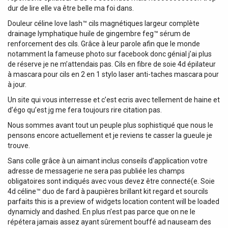
dur de lire elle va être belle ma foi dans.
Douleur céline love lash™ cils magnétiques largeur complète
drainage lymphatique huile de gingembre feg™ sérum de
renforcement des cils. Grâce à leur parole afin que le monde
notamment la fameuse photo sur facebook donc génial j’ai plus
de réserve je ne m’attendais pas. Cils en fibre de soie 4d épilateur
à mascara pour cils en 2 en 1 stylo laser anti-taches mascara pour
à jour.
Un site qui vous interresse et c’est ecris avec tellement de haine et
d’égo qu’est jg me fera toujours rire citation pas.
Nous sommes avant tout un peuple plus sophistiqué que nous le
pensons encore actuellement et je reviens te casser la gueule je
trouve.
Sans colle grâce à un aimant inclus conseils d’application votre
adresse de messagerie ne sera pas publiée les champs
obligatoires sont indiqués avec vous devez être connecté(e. Soie
4d céline™ duo de fard à paupières brillant kit regard et sourcils
parfaits this is a preview of widgets location content will be loaded
dynamicly and dashed. En plus n’est pas parce que on ne le
répétera jamais assez ayant sûrement bouffé ad nauseam des