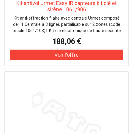
Kit antivol Urmet Easy IR capteurs kit clé et
sirène 1061/906
Kit anti-effraction filaire avec centrale Urmet composé
de: 1 Centrale à 3 lignes partialisable sur 2 zones (code
article 1061/103)1 Kit clé électronique de haute sécurité
(code article 1061/334)2 Détecteurs infrarouges passifs
188,06 €
(code article 1033/012) plus 1 contact magnétique (code
article 1033/702)1 sirène externe auto-alimentée avec
clignotant EN50131-4 grade 2 (code article 1033/414)1 kit
d’adaptateur pour les séries 1056, 1061, 1063 et 1067 et
pour les séries civiles diverses (code article 1056/337)