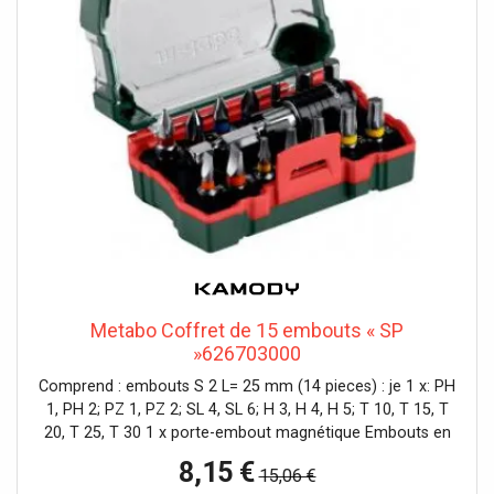
Metabo Coffret de 15 embouts « SP
»626703000
Comprend : embouts S 2 L= 25 mm (14 pieces) : je 1 x: PH
1, PH 2; PZ 1, PZ 2; SL 4, SL 6; H 3, H 4, H 5; T 10, T 15, T
20, T 25, T 30 1 x porte-embout magnétique Embouts en
acier chrome vanadium (qualité S2) ; embouts avec code
8,15 €
15,06 €
couleur : pour trouver rapidement et facilement l'embout