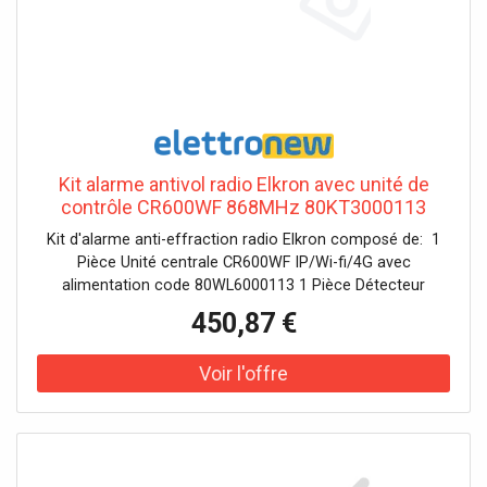
Kit alarme antivol radio Elkron avec unité de
contrôle CR600WF 868MHz 80KT3000113
Kit d'alarme anti-effraction radio Elkron composé de: 1
Pièce Unité centrale CR600WF IP/Wi-fi/4G avec
alimentation code 80WL6000113 1 Pièce Détecteur
infrarouge passif IR600 code 80IR2E00113 1 pièce
450,87 €
Contact magnétique slim DC600 80MM1E00113 1 Pièce
Télécommande RC600 code 80TX4400113 L’installation
des systèmes d’alarme Elkron est réservée exclusivement
aux installateurs certifiés.