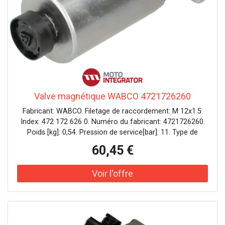
Valve magnétique WABCO 4721726260
Fabricant: WABCO. Filetage de raccordement: M 12x1.5.
Index: 472 172 626 0. Numéro du fabricant: 4721726260.
Poids [kg]: 0,54. Pression de service[bar]: 11. Type de
protection (code ip): 66/69K.
60,45 €