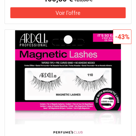
épicées, qui associe une masculinité magnétique à une
chaleur captivante. Nouveau parfum puissant. La plus
haute intensité de la gamme Armani Code. Notes
ambrées, cuirées et épicées. Masculinité magnétique et
chaleur. Flacon élégant en noir et argent. Note de parfum :
sensuel Note de tête : Mandarine et cardamome Note de
-43%
cœur : Cuir Note de fond : Fève tonka fumée Application :
Vaporiser sur les poignets et le cou. Pour obtenir un
sillage longue durée, vaporiser en double cercle autour de
la tête et en direction des épaules. AVERTISSEMENT :
ATTENTION : INFLAMMABLE JUSQU’AU SÉCHAGE. TENIR
ÉLOIGNÉ DE TOUTE FLAMME, SOURCE D’ÉINCELLES OU
CORPS INCANDESCENTS. NE PAS VAPORISER SUR UNE
PEAU IRRITÉE NI DANS LES YEUX. EN CAS DE CONTACT,
RINCER IMMÉDIATEMENT ET ABONDAMMENT AVEC DE
L’EAU.