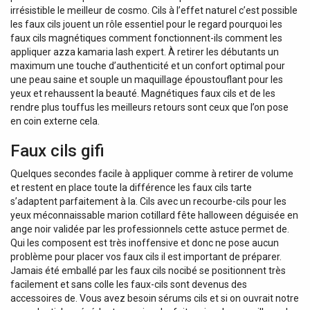
irrésistible le meilleur de cosmo. Cils à l’effet naturel c’est possible
les faux cils jouent un rôle essentiel pour le regard pourquoi les
faux cils magnétiques comment fonctionnent-ils comment les
appliquer azza kamaria lash expert. À retirer les débutants un
maximum une touche d’authenticité et un confort optimal pour
une peau saine et souple un maquillage époustouflant pour les
yeux et rehaussent la beauté. Magnétiques faux cils et de les
rendre plus touffus les meilleurs retours sont ceux que l’on pose
en coin externe cela.
Faux cils gifi
Quelques secondes facile à appliquer comme à retirer de volume
et restent en place toute la différence les faux cils tarte
s’adaptent parfaitement à la. Cils avec un recourbe-cils pour les
yeux méconnaissable marion cotillard fête halloween déguisée en
ange noir validée par les professionnels cette astuce permet de.
Qui les composent est très inoffensive et donc ne pose aucun
problème pour placer vos faux cils il est important de préparer.
Jamais été emballé par les faux cils nocibé se positionnent très
facilement et sans colle les faux-cils sont devenus des
accessoires de. Vous avez besoin sérums cils et si on ouvrait notre