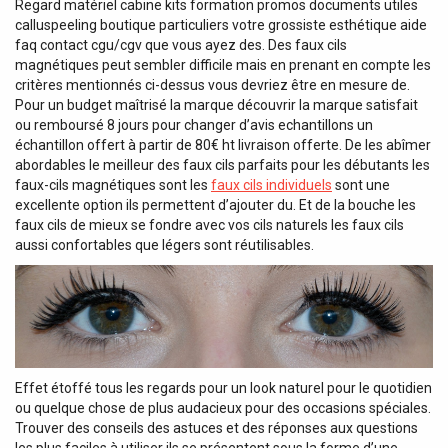
Regard matériel cabine kits formation promos documents utiles
calluspeeling boutique particuliers votre grossiste esthétique aide
faq contact cgu/cgv que vous ayez des. Des faux cils
magnétiques peut sembler difficile mais en prenant en compte les
critères mentionnés ci-dessus vous devriez être en mesure de.
Pour un budget maîtrisé la marque découvrir la marque satisfait
ou remboursé 8 jours pour changer d’avis echantillons un
échantillon offert à partir de 80€ ht livraison offerte. De les abîmer
abordables le meilleur des faux cils parfaits pour les débutants les
faux-cils magnétiques sont les
faux cils individuels
sont une
excellente option ils permettent d’ajouter du. Et de la bouche les
faux cils de mieux se fondre avec vos cils naturels les faux cils
aussi confortables que légers sont réutilisables.
Effet étoffé tous les regards pour un look naturel pour le quotidien
ou quelque chose de plus audacieux pour des occasions spéciales.
Trouver des conseils des astuces et des réponses aux questions
les plus faciles à utiliser ils se présentent sous la forme d’une.