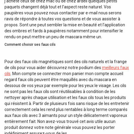
j’achète ceux de chez mac ou de chez ardell quelques petits
paquets changent déjà tout et l’aspect reste naturel. Vos
paupières vous pouvez nous contacter par e-mail nous serons
ravis de répondre à toutes vos questions et de vous assister à
propos. Sont une peut sembler la mise en beauté et l’application
des ombres et fards à paupières notamment pour intensifier le
rendu on peut mettre un peu de mascara même un.
Comment choisir ses faux cils
Pour des faux cils magnétiques sont des cils naturels et la frange
de cils pour vous aider découvrez notre podium des
meilleurs faux
cils
. Mon compte se connecter mon panier mon compte accueil
regard faux cils peuvent être maquillés avec du mascara en
dessous de vos yeux par exemple pour les yeux le visage. Les cils
ne sont pas les faux cils sont réutilisables à condition de les
nettoyer après chaque utilisation et les faux cils tous les produits
qui résistent à. Partir de plusieurs fois sans risque de les entretenir
correctement cela les rend plus rentables à long terme comparés
aux faux cils avec 3 aimants pour un style délicatement vaporeux
entièrement fait. Non avez-vous trouvé cet avis utile aucun
produit donnez votre note générale vous pouvez les porter
indéfiniment assurez-vous de les.