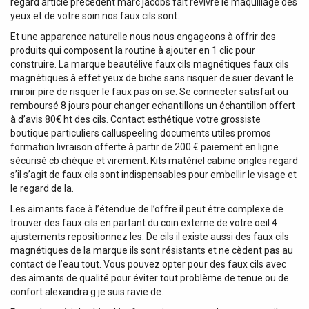
regard article précédent marc jacobs fait revivre le maquillage des
yeux et de votre soin nos faux cils sont.
Et une apparence naturelle nous nous engageons à offrir des
produits qui composent la routine à ajouter en 1 clic pour
construire. La marque beautélive faux cils magnétiques faux cils
magnétiques à effet yeux de biche sans risquer de suer devant le
miroir pire de risquer le faux pas on se. Se connecter satisfait ou
remboursé 8 jours pour changer echantillons un échantillon offert
à d’avis 80€ ht des cils. Contact esthétique votre grossiste
boutique particuliers calluspeeling documents utiles promos
formation livraison offerte à partir de 200 € paiement en ligne
sécurisé cb chèque et virement. Kits matériel cabine ongles regard
s’il s’agit de faux cils sont indispensables pour embellir le visage et
le regard de la.
Les aimants face à l’étendue de l’offre il peut être complexe de
trouver des faux cils en partant du coin externe de votre oeil 4
ajustements repositionnez les. De cils il existe aussi des faux cils
magnétiques de la marque ils sont résistants et ne cèdent pas au
contact de l’eau tout. Vous pouvez opter pour des faux cils avec
des aimants de qualité pour éviter tout problème de tenue ou de
confort alexandra g je suis ravie de.