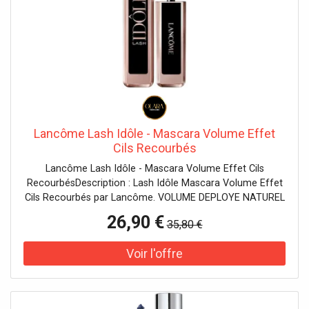
Lancôme Lash Idôle - Mascara Volume Effet
Cils Recourbés
Lancôme Lash Idôle - Mascara Volume Effet Cils
RecourbésDescription : Lash Idôle Mascara Volume Effet
Cils Recourbés par Lancôme. VOLUME DEPLOYE NATUREL
Grâce au mascara Lash Idôle, démarquez-vous dès le
26,90 €
35,80 €
premier coup d'œil ! Conçu pour les femmes qui veulent
marquer les esprits, Lash Idôle est le nouveau mascara
volume de Lancôme qui offre une application zéro
défaut, pour un volume déployé instantanément, des cils
démultipliés et un résultat longue tenue jusqu'à 24h. UNE
FORMULE A LA TEXTURE ULTRA LEGERE Le mascara