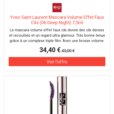
Yves Saint Laurent Mascara Volume Effet Faux
Cils (06 Deep Night) 7,5ml
Le mascara volume effet faux cils donne des cils denses
et recourbés et un regard ultra glamour. Très bonne tenue
grâce à un complexe triple film. Avec une brosse volume.
Testé sous contrôle ophtalmologique. Convient aux yeux
34,40 €
43,00 €
sensibles et aux porteuses de lentilles de contact. Effet :
volumateur, épaississant Caractéristique : longue tenue Il
n'y a pas de précautions spécifiques à prendre pour
l'utilisation de ce produit dans des conditions normales ou
raisonnablement prévisibles.