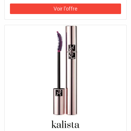
yeux Lines Liberated et un rouge à lèvres YSL Loveshine
Candy Glow teinte 1B. Préparez-vous à briller pour la nuit
la plus attendue de l'année. Depuis plus de 15 ans,
Mascara Volume Effet Faux Cils reste plus que jamais la
référence des mascaras volume. Souvent copié, jamais
égalé, il est reconnu pour son volume intense, toujours
impeccable jour après jour, allié à une formule soin pour
nourrir les cils. Pour réveiller votre regard, pensez à
appliquer Touche Éclat le Stylo sur le coin de l'œil et
l'arcade sourcilière. YSL LOVESHINE, le rouge à lèvres
brillant & soin par YSL Beauté : un shot d'hydratation et de
couleur brillante effet mouillé en un passage. Sa texture
unique ultra fondante se transforme en huile au contact
des lèvres, pour les envelopper d'un film nourrissant de
couleur et de brillance, léger et confortable. Enrichie en 6
huiles nourrissantes et en pulpe de figue issue des Jardins
Collectifs De L'Ourika, sa formule hydrate, nourrit et
protège les lèvres jusqu'à 24H, pour des lèvres visiblement
plus douces et en pleine santé.Conseils d'Utilisation : 1.
Commencez l'application à la racine des cils, à l'extérieur
de l'œil. 2. Appliquez la brosse sur les cils en effectuant un