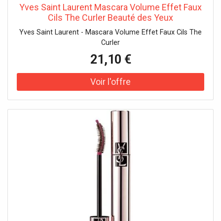
mouvement de zig-zag vers le haut et vers l'extérieur. 3.
Yves Saint Laurent Mascara Volume Effet Faux
Sur les cils intérieurs et inférieurs, utilisez seulement la
Cils The Curler Beauté des Yeux
pointe de la brosse et appliquez sur des cils
Yves Saint Laurent - Mascara Volume Effet Faux Cils The
individuelsIngrédients :Avertissement : les listes
Curler
d'ingrédients entrant dans la composition des produits
sont régulièrement mises à jour. Avant toute utilisation
21,10 €
d'un produit, veuillez prendre connaissance de la liste
d'ingrédients située sur son emballage afin de vous
assurer que les ingrédients sont adaptés à votre utilisation
personnelle.2010088 5 - INGREDIENTS: POLYGLYCERYL-2
TRIISOSTEARATE • SQUALANE • BIS-
BEHENYL/ISOSTEARYL/PHYTOSTERYL DIMER DILINOLEYL
DIMER DILINOLEATE • BUTYROSPERMUM PARKII BUTTER
/ SHEA BUTTER • CELLULOSE • DIMER DILINOLEYL DIMER
DILINOLEATE • POLYGLYCERYL-3 BEESWAX • HELIANTHUS
ANNUUS SEED CERA / SUNFLOWER SEED WAX •
HYDROGENATED CASTOR OIL DIMER DILINOLEATE •
SIMMONDSIA CHINENSIS BUTTER / JOJOBA BUTTER •
HYDROGENATED JOJOBA OIL • CANDELILLA CERA /
CANDELILLA WAX / CIRE DE CANDELILLA • PASSIFLORA
EDULIS SEED OIL • PENTAERYTHRITYL TETRA-DI-T-BUTYL
HYDROXYHYDROCINNAMATE • CAPRYLIC/CAPRIC