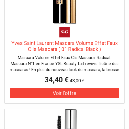
Yves Saint Laurent Mascara Volume Effet Faux
Cils Mascara ( 01 Radical Black )
Mascara Volume Effet Faux Cils Mascara. Radical.
Mascara N°1 en France YSL Beauty fait revivre l'icône des
mascaras ! En plus du nouveau look du mascara, la brosse
et la formule ont été améliorées pour offrir plus de
34,40 €
43,00 €
volume et un noir plus profond. La nouvelle brosse "BIG
VOLUME" absorbe plus de formule que jamais grâce à ses
petites fibres individuelles. Un mélange de fibres mobiles
et rigides assure un volume parfait. La formule est
enrichie en carbone noir profond pour mettre en valeur
vos yeux de façon spectaculaire. Application : Prélever la
couleur : Avant de retirer la brosse du flacon, faites-la
tourner légèrement dans le flacon. Cela permet de répartir