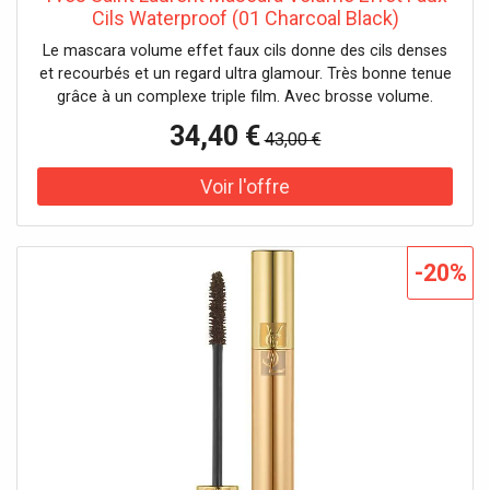
Cils Waterproof (01 Charcoal Black)
Le mascara volume effet faux cils donne des cils denses
et recourbés et un regard ultra glamour. Très bonne tenue
grâce à un complexe triple film. Avec brosse volume.
Testé sous contrôle ophtalmologique. Convient aux yeux
34,40 €
43,00 €
sensibles et aux porteuses de lentilles de contact. Effet :
volumateur, épaississant Caractéristique : longue
tenueAucune précaution d'emploi spécifique n'est
nécessaire dans des conditions normales ou
raisonnablement prévisibles d'utilisation de ce produit.
-20%