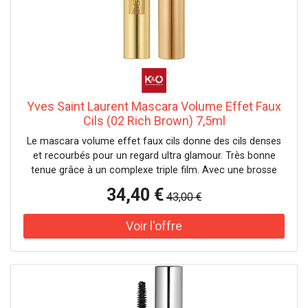
Yves Saint Laurent Mascara Volume Effet Faux
Cils (02 Rich Brown) 7,5ml
Le mascara volume effet faux cils donne des cils denses
et recourbés pour un regard ultra glamour. Très bonne
tenue grâce à un complexe triple film. Avec une brosse
volumisante. Testé sous contrôle ophtalmologique.
34,40 €
43,00 €
Convient aux yeux sensibles et aux porteuses de lentilles
de contact. Effet : volumateur, épaississant
Caractéristique : longue tenue Il n'y a pas de précautions
d'emploi spécifiques à prendre dans des conditions
normales ou raisonnablement prévisibles d'utilisation de
ce produit.