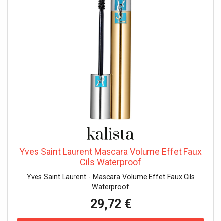
le mascara uniformément sur les poils et plus tard sur les
cils. La bonne direction : Toujours appliquer le mascara de
bas en haut. Appliquez la brosse à la racine des cils, puis
appliquez le mascara jusqu'aux pointes. Mouvements en
zigzag : Appliquez la brosse du mascara à l'extrémité
inférieure des cils et appliquez-la vers le haut en petits
mouvements de zigzag au lieu de simplement l'appliquer
en un mouvement rectiligne. Bien appliquer le mascara sur
les cils inférieurs : Lors de l'application correcte du
mascara, veillez à appliquer également du mascara sur les
cils inférieurs. Cela rend l'œil encore plus ouvert et plus
grand. Ici, cependant, il est préférable de tenir la brosse à
mascara verticalement et de n'appliquer le mascara que
sur les pointes des cils. Aucune précaution d'emploi
spécifique n'est nécessaire dans des conditions normales
Yves Saint Laurent Mascara Volume Effet Faux
ou raisonnablement prévisibles.
Cils Waterproof
Yves Saint Laurent - Mascara Volume Effet Faux Cils
Waterproof
29,72 €