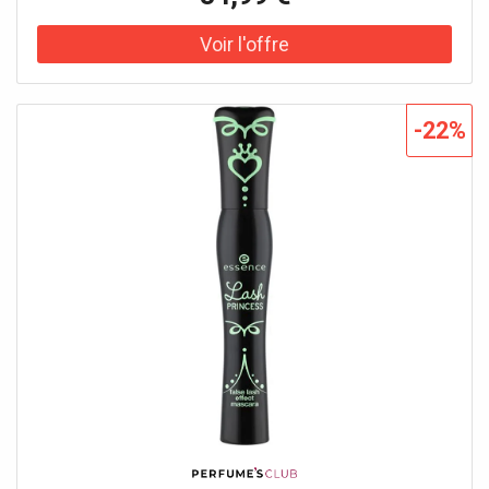
irrésistibles. Sa formule innovante, dotée d'un complexe à
triple film, tient toute la journée sans couler et a été
testée sous contrôle ophtalmologique – elle est donc
idéale pour les yeux sensibles et les porteuses de lentilles
de contact. Grâce à sa brosse spécialement conçue, la
texture onctueuse et d’un noir profond s’applique avec
-22%
précision. Oublie les cils courts et clairsemés et découvre
le pouvoir transformateur des Yves Saint Laurent
mascara pour de magnifiques moments – waterproof et
d’une tenue parfaite par tous les temps et en toute
occasion.