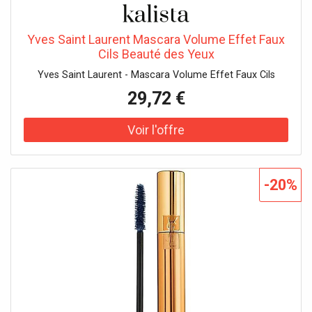
19140 / YELLOW 5 LAKE • ALUMINUM HYDROXIDE • FICUS
CARICA FRUIT EXTRACT / FIG FRUIT EXTRACT •
TOCOPHERYL ACETATE • SILICA • PARFUM / FRAGRANCE
Yves Saint Laurent Mascara Volume Effet Faux
(F.I.L. N70037253/2). 768849 6 - INGREDIENTS: AQUA /
Cils Beauté des Yeux
WATER / EAU • CI 77499 / IRON OXIDES • ACRYLATES
Yves Saint Laurent - Mascara Volume Effet Faux Cils
COPOLYMER • ORYZA SATIVA CERA ...
29,72 €
-20%