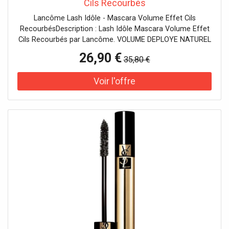
Cils Recourbés
Lancôme Lash Idôle - Mascara Volume Effet Cils
RecourbésDescription : Lash Idôle Mascara Volume Effet
Cils Recourbés par Lancôme. VOLUME DEPLOYE NATUREL
Grâce au mascara Lash Idôle, démarquez-vous dès le
26,90 €
35,80 €
premier coup d'œil ! Conçu pour les femmes qui veulent
marquer les esprits, Lash Idôle est le nouveau mascara
volume de Lancôme qui offre une application zéro
défaut, pour un volume déployé instantanément, des cils
démultipliés et un résultat longue tenue jusqu'à 24h. UNE
FORMULE A LA TEXTURE ULTRA LEGERE Le mascara
volume Lash Idôle est formulé avec une texture gel
émulsion qui facilite son application. Les cils sont définis
jusqu'à la pointe pour un effet volume déployé. Infusé en
extrait de thé blanc, ce mascara volume contient aussi
moins de cire. Il apporte une sensation de confort pour
des cils souples et recourbés tout en gardant un effet
naturel. UNE NOUVELLE GENERATION DE BROSSE GALBEE
Sa brosse dotée de 360 micro-picots habille les cils un à
un pour une application zéro défaut dès le premier
passage. Cette brosse galbée en forme d'arc s'adapte