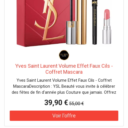
Yves Saint Laurent Volume Effet Faux Cils -
Coffret Mascara
Yves Saint Laurent Volume Effet Faux Cils - Coffret
MascaraDescription : YSL Beauté vous invite à célébrer
des fêtes de fin d'année plus Couture que jamais. Offrez
ce magnifique coffret paré d'or brossé contenant : un
39,90 €
55,00 €
Mascara Volume Effet Faux Cils, un mini crayon pour les
yeux Lines Liberated et un rouge à lèvres YSL Loveshine
Candy Glow teinte 1B. Préparez-vous à briller pour la nuit
la plus attendue de l'année. Depuis plus de 15 ans,