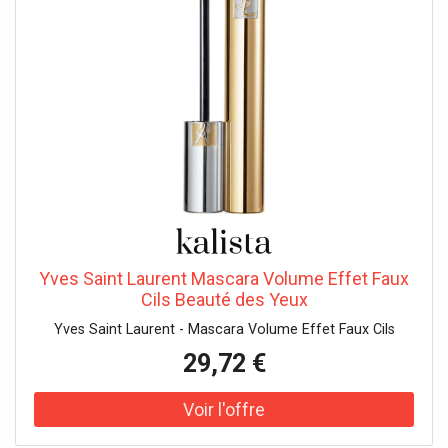
Caprylyl Glycol, Tetrasodium EDTA, Xanthan Gum,
Butylene Glycol, Pentaerythrityl Tetra-di-t-butyl
Hydroxyhydrocinnamate, Potassium Sorbate,
Phenoxyethanol, CI 77492 (Iron Oxides). F.I.L. N70043819/1
Cette liste d'ingrédients peut faire l'objet de modifications,
veuillez consulter l'emballage du produit acheté.
Yves Saint Laurent Mascara Volume Effet Faux
Cils Beauté des Yeux
Yves Saint Laurent - Mascara Volume Effet Faux Cils
29,72 €