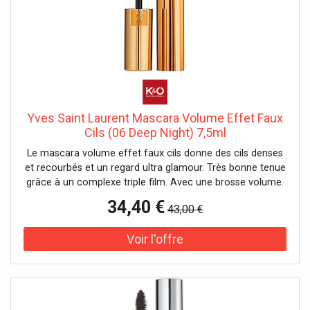
Yves Saint Laurent Mascara Volume Effet Faux
Cils (06 Deep Night) 7,5ml
Le mascara volume effet faux cils donne des cils denses
et recourbés et un regard ultra glamour. Très bonne tenue
grâce à un complexe triple film. Avec une brosse volume.
Testé sous contrôle ophtalmologique. Convient aux yeux
34,40 €
43,00 €
sensibles et aux porteuses de lentilles de contact. Effet :
volumateur, épaississant Caractéristique : longue tenue Il
n'y a pas de précautions spécifiques à prendre pour
l'utilisation de ce produit dans des conditions normales ou
raisonnablement prévisibles.