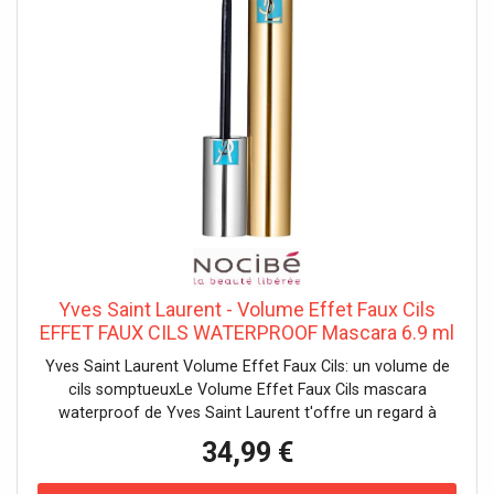
Yves Saint Laurent - Volume Effet Faux Cils
EFFET FAUX CILS WATERPROOF Mascara 6.9 ml
Noir unisex
Yves Saint Laurent Volume Effet Faux Cils: un volume de
cils somptueuxLe Volume Effet Faux Cils mascara
waterproof de Yves Saint Laurent t'offre un regard à
couper le souffle, avec un volume et une courbure
34,99 €
irrésistibles. Sa formule innovante, dotée d'un complexe à
triple film, tient toute la journée sans couler et a été