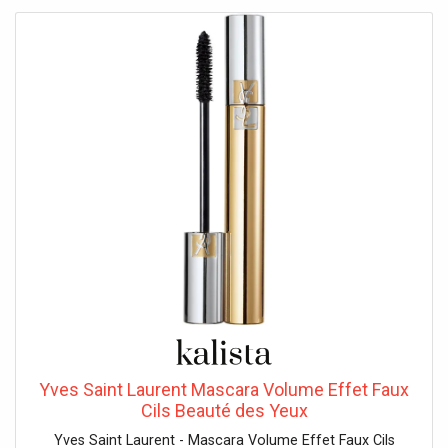
Mascara Volume Effet Faux Cils reste plus que jamais la
référence des mascaras volume. Souvent copié, jamais
égalé, il est reconnu pour son volume intense, toujours
impeccable jour après jour, allié à une formule soin pour
nourrir les cils. Pour réveiller votre regard, pensez à
appliquer Touche Éclat le Stylo sur le coin de l'œil et
l'arcade sourcilière. YSL LOVESHINE, le rouge à lèvres
brillant & soin par YSL Beauté : un shot d'hydratation et de
couleur brillante effet mouillé en un passage. Sa texture
unique ultra fondante se transforme en huile au contact
des lèvres, pour les envelopper d'un film nourrissant de
couleur et de brillance, léger et confortable. Enrichie en 6
huiles nourrissantes et en pulpe de figue issue des Jardins
Collectifs De L'Ourika, sa formule hydrate, nourrit et
protège les lèvres jusqu'à 24H, pour des lèvres visiblement
plus douces et en pleine santé.Conseils d'Utilisation : 1.
Commencez l'application à la racine des cils, à l'extérieur
de l'œil. 2. Appliquez la brosse sur les cils en effectuant un
mouvement de zig-zag vers le haut et vers l'extérieur. 3.
Yves Saint Laurent Mascara Volume Effet Faux
Sur les cils intérieurs et inférieurs, utilisez seulement la
Cils Beauté des Yeux
pointe de la brosse et appliquez sur des cils
Yves Saint Laurent - Mascara Volume Effet Faux Cils
individuelsIngrédients :Avertissement : les listes