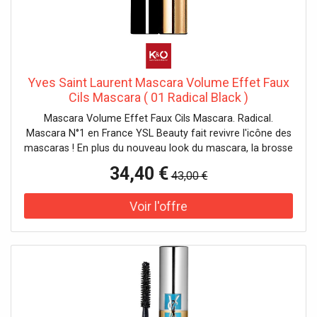
Yves Saint Laurent Mascara Volume Effet Faux
Cils Mascara ( 01 Radical Black )
Mascara Volume Effet Faux Cils Mascara. Radical.
Mascara N°1 en France YSL Beauty fait revivre l'icône des
mascaras ! En plus du nouveau look du mascara, la brosse
et la formule ont été améliorées pour offrir plus de
34,40 €
43,00 €
volume et un noir plus profond. La nouvelle brosse "BIG
VOLUME" absorbe plus de formule que jamais grâce à ses
petites fibres individuelles. Un mélange de fibres mobiles
et rigides assure un volume parfait. La formule est
enrichie en carbone noir profond pour mettre en valeur
vos yeux de façon spectaculaire. Application : Prélever la
couleur : Avant de retirer la brosse du flacon, faites-la
tourner légèrement dans le flacon. Cela permet de répartir
le mascara uniformément sur les poils et plus tard sur les
cils. La bonne direction : Toujours appliquer le mascara de