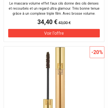
Le mascara volume effet faux cils donne des cils denses
et recourbés et un regard ultra glamour. Très bonne tenue
grâce à un complexe triple film. Avec brosse volume.
Testé sous contrôle ophtalmologique. Convient aux yeux
34,40 €
43,00 €
sensibles et aux porteuses de lentilles de contact. Effet :
volumateur, épaississant Caractéristique : longue
tenueAucune précaution d'emploi spécifique n'est
nécessaire dans des conditions normales ou
raisonnablement prévisibles d'utilisation de ce produit.
-20%