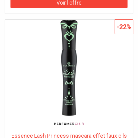
testée sous contrôle ophtalmologique – elle est donc
idéale pour les yeux sensibles et les porteuses de lentilles
de contact. Grâce à sa brosse spécialement conçue, la
texture onctueuse et d’un noir profond s’applique avec
-22%
précision. Oublie les cils courts et clairsemés et découvre
le pouvoir transformateur des Yves Saint Laurent
mascara pour de magnifiques moments – waterproof et
d’une tenue parfaite par tous les temps et en toute
occasion.
Essence Lash Princess mascara effet faux cils