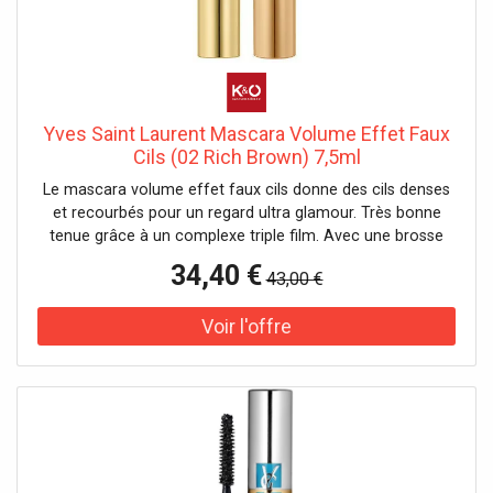
Yves Saint Laurent Mascara Volume Effet Faux
Cils (02 Rich Brown) 7,5ml
Le mascara volume effet faux cils donne des cils denses
et recourbés pour un regard ultra glamour. Très bonne
tenue grâce à un complexe triple film. Avec une brosse
volumisante. Testé sous contrôle ophtalmologique.
34,40 €
43,00 €
Convient aux yeux sensibles et aux porteuses de lentilles
de contact. Effet : volumateur, épaississant
Caractéristique : longue tenue Il n'y a pas de précautions
d'emploi spécifiques à prendre dans des conditions
normales ou raisonnablement prévisibles d'utilisation de
ce produit.