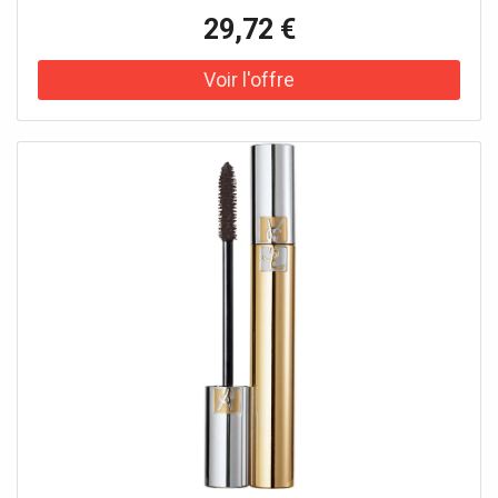
d'ingrédients entrant dans la composition des produits
29,72 €
sont régulièrement mises à jour. Avant toute utilisation
d'un produit, veuillez prendre connaissance de la liste
d'ingrédients située sur son emballage afin de vous
assurer que les ingrédients sont adaptés à votre utilisation
personnelle.2010088 5 - INGREDIENTS: POLYGLYCERYL-2
TRIISOSTEARATE • SQUALANE • BIS-
BEHENYL/ISOSTEARYL/PHYTOSTERYL DIMER DILINOLEYL
DIMER DILINOLEATE • BUTYROSPERMUM PARKII BUTTER
/ SHEA BUTTER • CELLULOSE • DIMER DILINOLEYL DIMER
DILINOLEATE • POLYGLYCERYL-3 BEESWAX • HELIANTHUS
ANNUUS SEED CERA / SUNFLOWER SEED WAX •
HYDROGENATED CASTOR OIL DIMER DILINOLEATE •
SIMMONDSIA CHINENSIS BUTTER / JOJOBA BUTTER •
HYDROGENATED JOJOBA OIL • CANDELILLA CERA /
CANDELILLA WAX / CIRE DE CANDELILLA • PASSIFLORA
EDULIS SEED OIL • PENTAERYTHRITYL TETRA-DI-T-BUTYL
HYDROXYHYDROCINNAMATE • CAPRYLIC/CAPRIC
TRIGLYCERIDE • CANOLA OIL • CI 77891 / TITANIUM
DIOXIDE • PROPYLENE GLYCOL • CITRIC ACID • CI 45410 /
RED 28 LAKE • CI 45380 / RED 21 • TOCOPHEROL • CI